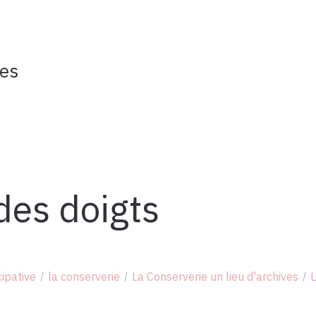
ves
des doigts
cipative
la conserverie
La Conserverie un lieu d'archives
L