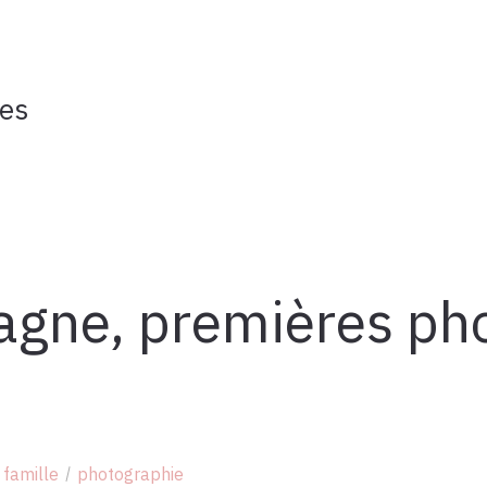
ves
agne, premières ph
famille
photographie