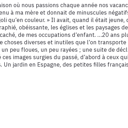
maison où nous passions chaque année nos vacan
enu à ma mère et donnait de minuscules négatifs 
oli qu’en couleur. » Il avait, quand il était jeune
raphié, obéissante, les églises et les paysages d
ché, de mes occupations d’enfant. …20 ans plus t
 choses diverses et inutiles que l’on transporte 
 un peu floues, un peu rayées ; une suite de décl
ré ces images surgies du passé, d’abord à ceux qu
 Un jardin en Espagne, des petites filles françai