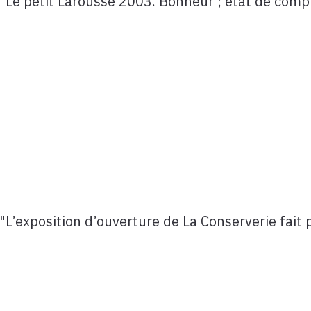
 "Le petit Larousse 2003. Bonheur ; état de compl
"L’exposition d’ouverture de La Conserverie fait 