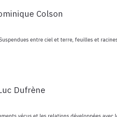
ominique Colson
endues entre ciel et terre, feuilles et racines n
– Luc Dufrène
ements vécus et les relations développées avec l