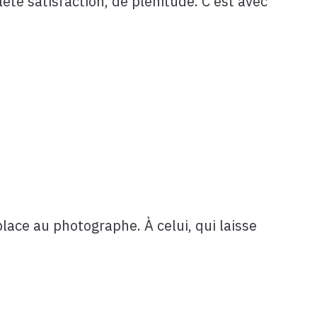
ète satisfaction, de plénitude. C’est avec
place au photographe. À celui, qui laisse