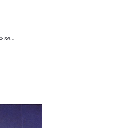
 se...