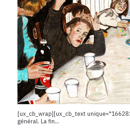
[ux_cb_wrap][ux_cb_text unique="1662813
général. La fin...